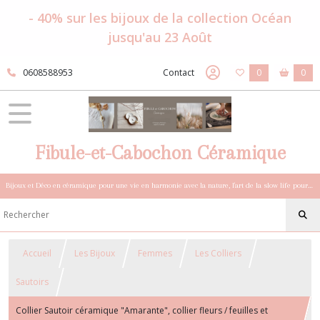
- 40% sur les bijoux de la collection Océan
jusqu'au 23 Août
0608588953
Contact
0
0
Fibule-et-Cabochon Céramique
Bijoux et Déco en céramique pour une vie en harmonie avec la nature, l'art de la slow life pour esprits sensibles et bohèmes.
Accueil
Les Bijoux
Femmes
Les Colliers
Sautoirs
Collier Sautoir céramique "Amarante", collier fleurs / feuilles et