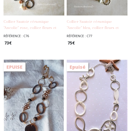
Collier Sautoir céramique
Collier Sautoir céramique
"Ancolie" rose, collier fleurs et
"Ancolie" bleu, collier fleurs et
perles, sautoir rose poudré,
perles, sautoir bleu et blanc,
RÉFÉRENCE : C76
RÉFÉRENCE : C77
-
Sautoirs
-
Sautoirs
pendentif porcelaine
pendentif porcelaine
73
€
75
€
EPUISE
Epuisé