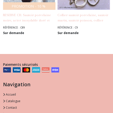
PROMOTION
-
10
%
RESERVE CH. Sautoir porcelaine
Collier sautoir porcelaine, sautoir
noire, acier inoxydable doré et
marin, sautoir poisson, collier
-
Sautoirs
gold filed, verre tchèque
coquillages, collier céramique,
RÉFÉRENCE : C89
RÉFÉRENCE : C9
sautoir blanc et argenté, collier
Sur demande
Sur demande
d'été, collier chic, cadeau pour
-
Sautoirs
femme
Paiements sécurisés
Navigation
Accueil
Catalogue
Contact