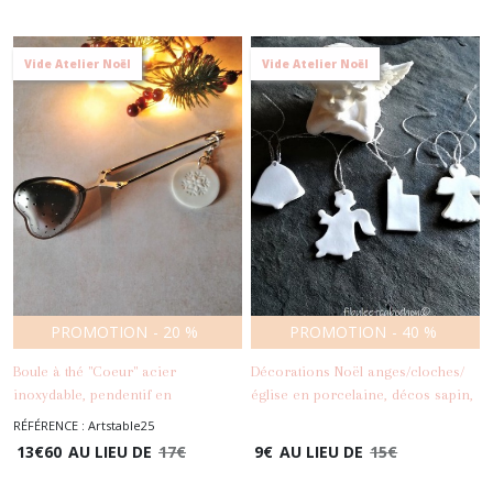
Vide Atelier Noël
Vide Atelier Noël
PROMOTION
-
20
%
PROMOTION
-
40
%
Boule à thé "Coeur" acier
Décorations Noël anges/cloches/
inoxydable, pendentif en
église en porcelaine, décos sapin,
céramique, arts de la table, cadeau
petits sujets Noël céramique à
RÉFÉRENCE : Artstable25
-
Arts De La Table
-
Déco
Noël
suspendre
13
€
60
AU LIEU DE
17
€
9
€
AU LIEU DE
15
€