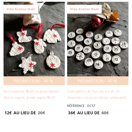
Vide Atelier Noël
Vide Atelier Noël
PROMOTION
-
40
%
PROMOTION
-
40
%
Décorations Noël en porcelaine,
Calendrier de l'avent, lot de 24
décos sapin, petits sujets Noël
étiquettes en porcelaine artisanale,
céramique, décos à suspendre
cabochons numéros à coller
RÉFÉRENCE : DC57
-
Déco
noirs et blancs, décoration Noël
12
€
AU LIEU DE
20
€
36
€
AU LIEU DE
60
€
-
Déco