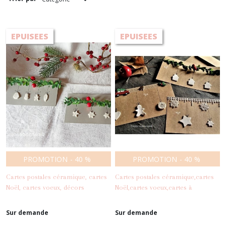
Déco
EPUISEES
EPUISEES
(5)
Afficher
les
résultats
PROMOTION
-
40
%
PROMOTION
-
40
%
Cartes postales céramique, cartes
Cartes postales céramique,cartes
Noël, cartes voeux, décors
Noël,cartes voeux,cartes à
-
Papeterie
porcelaine
message,décors céramique,cartes
-
Papeterie
poétiques
Sur demande
Sur demande