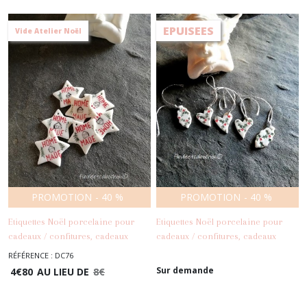
EPUISEES
Vide Atelier Noël
PROMOTION
-
40
%
PROMOTION
-
40
%
Etiquettes Noël porcelaine pour
Etiquettes Noël porcelaine pour
cadeaux / confitures, cadeaux
cadeaux / confitures, cadeaux
invités étoiles "homemade"
invités houx et coeurs porcelaine
RÉFÉRENCE : DC76
-
Déco
-
Déco
porcelaine
Sur demande
4
€
80
AU LIEU DE
8
€