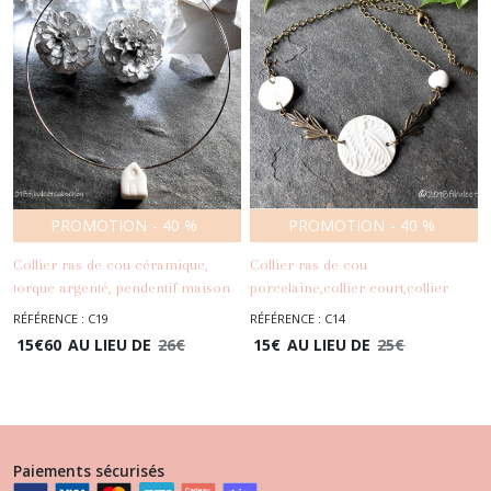
PROMOTION
-
40
%
PROMOTION
-
40
%
Collier ras de cou céramique,
Collier ras de cou
torque argenté, pendentif maison
porcelaine,collier court,collier
porcelaine blanche, cadeau Noël
feuilles,cabochons et perles
RÉFÉRENCE : C19
RÉFÉRENCE : C14
-
Colliers
porcelaine,collier
15
€
60
AU LIEU DE
26
€
15
€
AU LIEU DE
25
€
asymétrique,collier d'automne,ras
de cou blanc et bronze,collier
-
Colliers
bohème,cadeau Noël
Paiements sécurisés