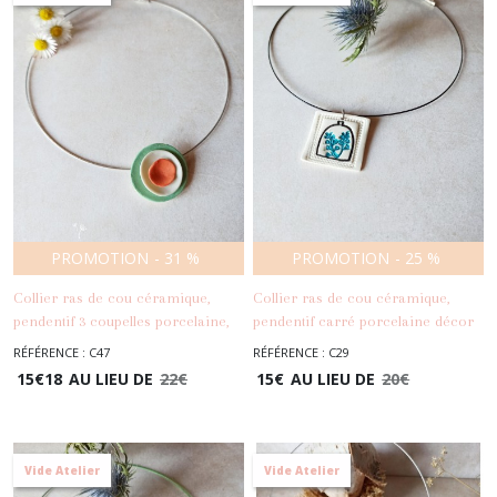
PROMOTION
-
31
%
PROMOTION
-
25
%
Collier ras de cou céramique,
Collier ras de cou céramique,
pendentif 3 coupelles porcelaine,
pendentif carré porcelaine décor
-
Colliers
-
Colliers
torque acier inoxydable
fleurs noir et turquoise
RÉFÉRENCE : C47
RÉFÉRENCE : C29
15
€
18
AU LIEU DE
22
€
15
€
AU LIEU DE
20
€
Vide Atelier
Vide Atelier