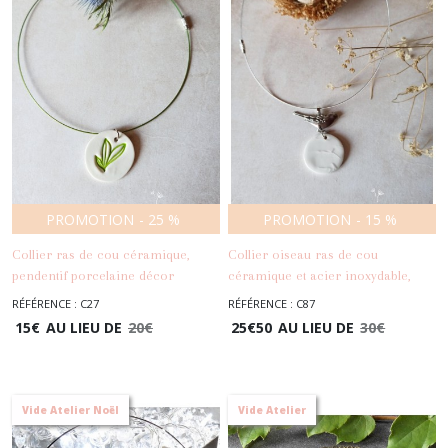
PROMOTION
-
25
%
PROMOTION
-
15
%
Collier ras de cou céramique,
Collier oiseau ras de cou
pendentif porcelaine décor
céramique et acier inoxydable,
feuilles, torque acier inoxydable
pendentif porcelaine blanche
RÉFÉRENCE : C27
RÉFÉRENCE : C87
-
Colliers
-
Colliers
15
€
AU LIEU DE
20
€
25
€
50
AU LIEU DE
30
€
Vide Atelier Noël
Vide Atelier