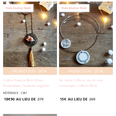
Vide Atelier Noël
Vide Atelier Noël
PROMOTION
-
30
%
PROMOTION
-
25
%
Collier Sautoir Noël, Rétro
Au choix Colliers ras de cou
Romantique, Santons angelots
céramique, colliers Noël,
argile, Estampe filigranée, Chaîne
pendentifs céramique, torques
RÉFÉRENCE : C381
-
Colliers
métal bronze, Pompon long
acier inoxydable
18
€
90
AU LIEU DE
27
€
15
€
AU LIEU DE
20
€
-
Colliers