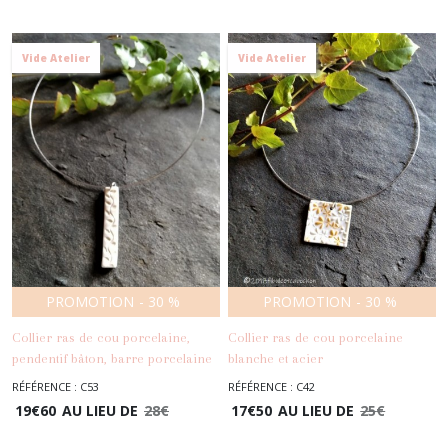
Vide Atelier
Vide Atelier
PROMOTION
-
30
%
PROMOTION
-
30
%
Collier ras de cou porcelaine,
Collier ras de cou porcelaine
pendentif bâton, barre porcelaine
blanche et acier
blanche, acier inoxydable,
inoxydable,pendentif feuilles
RÉFÉRENCE : C53
RÉFÉRENCE : C42
-
Colliers
-
Colliers
pendentif feuilles
oranges,collier automne
19
€
60
AU LIEU DE
28
€
17
€
50
AU LIEU DE
25
€