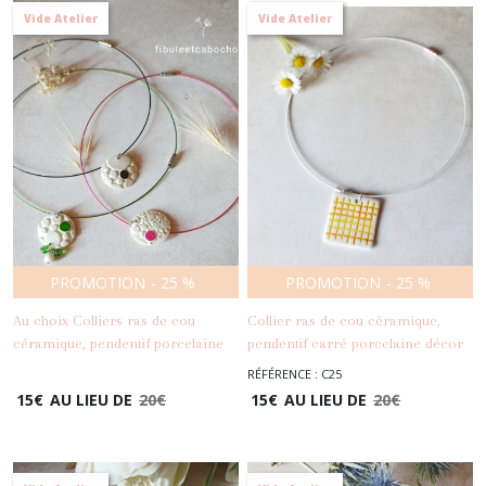
Vide Atelier
Vide Atelier
PROMOTION
-
25
%
PROMOTION
-
25
%
Au choix Colliers ras de cou
Collier ras de cou céramique,
céramique, pendentif porcelaine
pendentif carré porcelaine décor
-
Colliers
motifs pois, torque acier
damier orange et jaune
RÉFÉRENCE : C25
-
Colliers
inoxydable
15
€
AU LIEU DE
20
€
15
€
AU LIEU DE
20
€