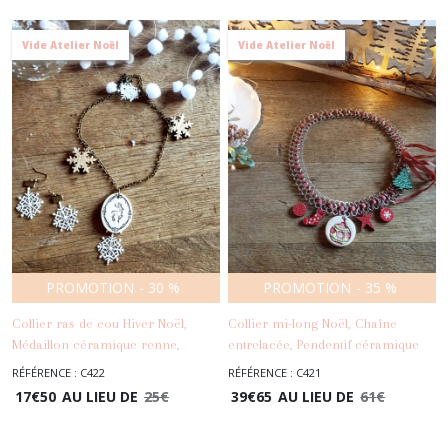
Vide Atelier Noël
Vide Atelier Noël
PROMOTION
-
30
%
PROMOTION
-
35
%
Collier ras de cou Hiver Noël,
Collier mi-long Noël, Chaîne
Médaillon céramique renne,
entrelacée, Pendentif céramique
Flocons bois, Chaîne bronze
artisanale, Breloques bois Noël,
RÉFÉRENCE : C422
RÉFÉRENCE : C421
-
Colliers
Ruban écossais - Rouge, vert,
17
€
50
AU LIEU DE
25
€
39
€
65
AU LIEU DE
61
€
-
Colliers