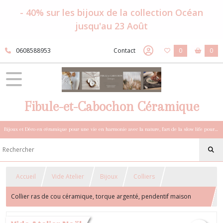
- 40% sur les bijoux de la collection Océan
jusqu'au 23 Août
0608588953
Contact
0
0
Fibule-et-Cabochon Céramique
Bijoux et Déco en céramique pour une vie en harmonie avec la nature, l'art de la slow life pour esprits sensibles et bohèmes.
Accueil
Vide Atelier
Bijoux
Colliers
Collier ras de cou céramique, torque argenté, pendentif maison
porcelaine blanche, cadeau Noël