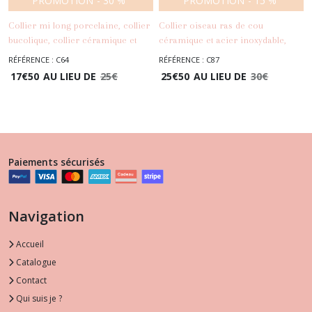
PROMOTION
-
30
%
PROMOTION
-
15
%
Collier mi long porcelaine, collier
Collier oiseau ras de cou
bucolique, collier céramique et
céramique et acier inoxydable,
mousse, collier esprit nature
pendentif porcelaine blanche
RÉFÉRENCE : C64
RÉFÉRENCE : C87
-
Colliers
-
Colliers
17
€
50
AU LIEU DE
25
€
25
€
50
AU LIEU DE
30
€
Paiements sécurisés
Navigation
Accueil
Catalogue
Contact
Qui suis je ?