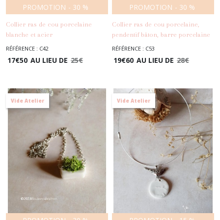
PROMOTION
-
30
%
PROMOTION
-
30
%
Collier ras de cou porcelaine
Collier ras de cou porcelaine,
blanche et acier
pendentif bâton, barre porcelaine
inoxydable,pendentif feuilles
blanche, acier inoxydable,
RÉFÉRENCE : C42
RÉFÉRENCE : C53
-
Colliers
-
Colliers
oranges,collier automne
pendentif feuilles
17
€
50
AU LIEU DE
25
€
19
€
60
AU LIEU DE
28
€
Vide Atelier
Vide Atelier