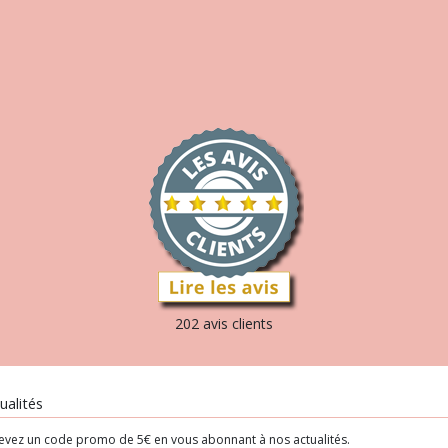
202 avis clients
ualités
evez un code promo de 5€ en vous abonnant à nos actualités.