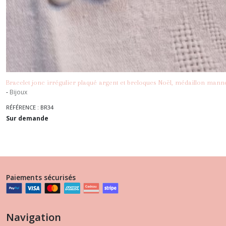
Bracelet jonc irrégulier plaqué argent et breloques Noël, médaillon man
-
Bijoux
RÉFÉRENCE : BR34
Sur demande
Paiements sécurisés
Navigation