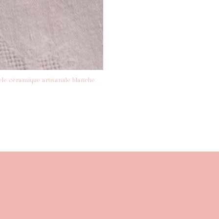
nele céramique artisanale blanche