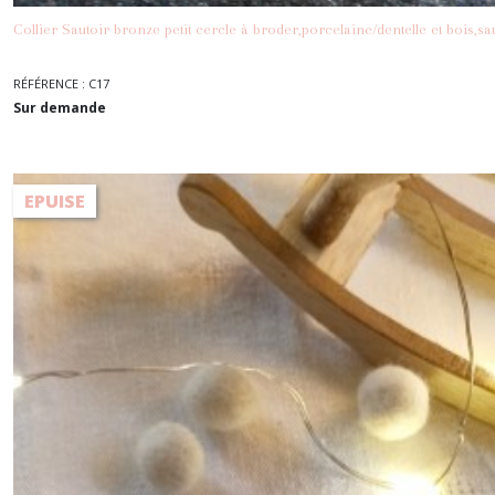
Collier Sautoir bronze petit cercle à broder,porcelaine/dentelle et bois,sa
RÉFÉRENCE : C17
Sur demande
EPUISE