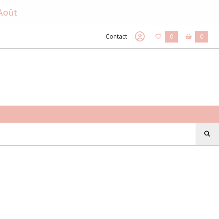
 Août
Contact
0
0