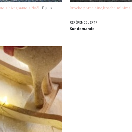
-
Bijoux
utoir hiver,sautoir Noël
Broche porcelaine,broche minimali
RÉFÉRENCE : EP17
Sur demande