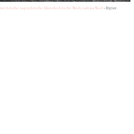
-
Bijoux
ste,broche sapin,broche blanche,broche Noël,cadeau Noël