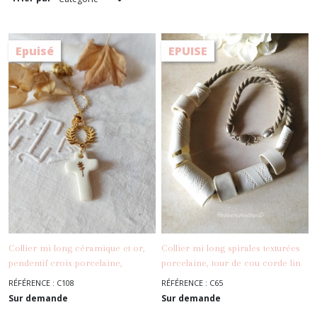
Mi
longs
(2)
Epuisé
EPUISE
Sautoirs
(6)
Afficher
les
résultats
Collier mi long céramique et or,
Collier mi long spirales texturées
pendentif croix porcelaine,
porcelaine, tour de cou corde lin
-
Mi Longs
couronne dorée, collier croix,
RÉFÉRENCE : C108
RÉFÉRENCE : C65
-
Mi Longs
collier blanc et doré
Sur demande
Sur demande