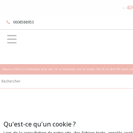
- 40
0608588953
Bijoux et Déco en céramique pour une vie en harmonie avec la nature, l'art de la slow life pour es
Qu'est-ce qu'un cookie ?
Lors de la consultation de notre site, des fichiers texte, appelés coo