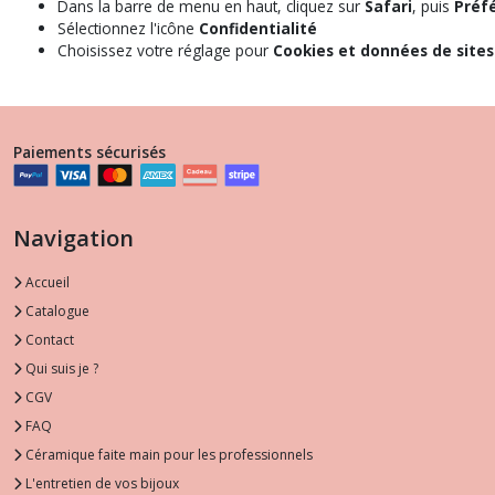
Dans la barre de menu en haut, cliquez sur
Safari
, puis
Préf
Sélectionnez l'icône
Confidentialité
Choisissez votre réglage pour
Cookies et données de site
Paiements sécurisés
Navigation
Accueil
Catalogue
Contact
Qui suis je ?
CGV
FAQ
Céramique faite main pour les professionnels
L'entretien de vos bijoux