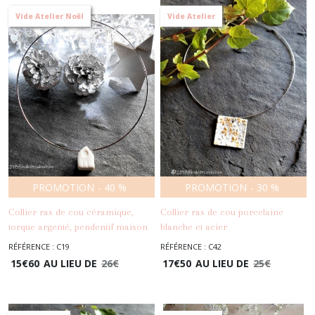
Vide Atelier Noël
Vide Atelier
PROMOTION
-
40
%
PROMOTION
-
30
%
Collier ras de cou céramique,
Collier ras de cou porcelaine
torque argenté, pendentif maison
blanche et acier
porcelaine blanche, cadeau Noël
inoxydable,pendentif feuilles
RÉFÉRENCE : C19
RÉFÉRENCE : C42
-
Colliers
-
Colliers
oranges,collier automne
15
€
60
AU LIEU DE
26
€
17
€
50
AU LIEU DE
25
€