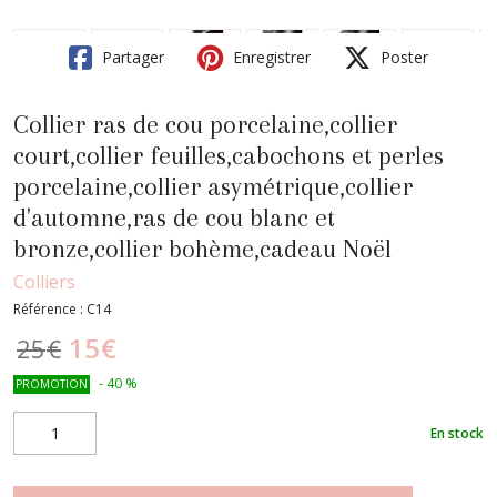
Partager
Enregistrer
Poster
Collier ras de cou porcelaine,collier
court,collier feuilles,cabochons et perles
porcelaine,collier asymétrique,collier
d'automne,ras de cou blanc et
bronze,collier bohème,cadeau Noël
Colliers
Référence :
C14
15
€
25
€
-
40
%
PROMOTION
En stock