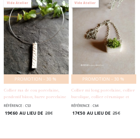
Vide Atelier
Vide Atelier
PROMOTION
-
30
%
PROMOTION
-
30
%
Collier ras de cou porcelaine,
Collier mi long porcelaine, collier
pendentif bâton, barre porcelaine
bucolique, collier céramique et
blanche, acier inoxydable,
mousse, collier esprit nature
RÉFÉRENCE : C53
RÉFÉRENCE : C64
-
Colliers
-
Colliers
pendentif feuilles
19
€
60
AU LIEU DE
28
€
17
€
50
AU LIEU DE
25
€