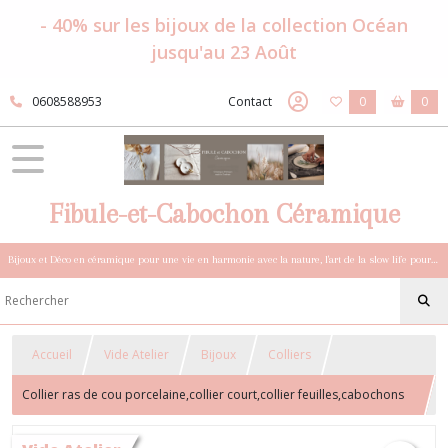
- 40% sur les bijoux de la collection Océan
jusqu'au 23 Août
0608588953
Contact
0
0
Fibule-et-Cabochon Céramique
Bijoux et Déco en céramique pour une vie en harmonie avec la nature, l'art de la slow life pour esprits sensibles et bohèmes.
Accueil
Vide Atelier
Bijoux
Colliers
Collier ras de cou porcelaine,collier court,collier feuilles,cabochons
et perles porcelaine,collier asymétrique,collier d'automne,ras de cou