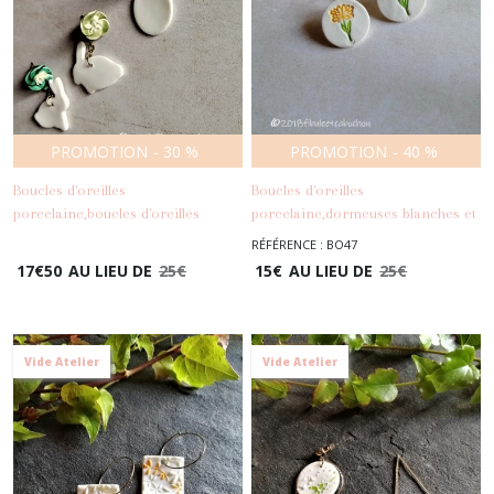
PROMOTION
-
30
%
PROMOTION
-
40
%
Boucles d'oreilles
Boucles d'oreilles
porcelaine,boucles d'oreilles
porcelaine,dormeuses blanches et
Pâques, boucles porcelaine et
oranges,boucles fleurs,boucles
RÉFÉRENCE : BO47
laiton,puces et
pendantes,acier inoxydable
17
€
50
AU LIEU DE
25
€
15
€
AU LIEU DE
25
€
-
Boucles D'oreilles
pendentifs,pendentifs
-
Boucles
lapins,boucles fleurs
D'oreilles
Vide Atelier
Vide Atelier