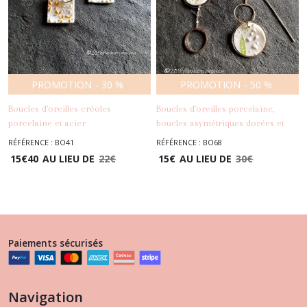
PROMOTION
-
30
%
PROMOTION
-
50
%
Boucles d'oreilles créoles
Boucles d'oreilles porcelaine,
porcelaine et acier
boucles asymétriques dorées et
inoxydable,boucles blanches et
blanches, boucles pendantes,
RÉFÉRENCE : BO41
RÉFÉRENCE : BO68
-
Boucles
oranges,boucles d'oreilles
boucles dissociées
15
€
40
AU LIEU DE
22
€
15
€
AU LIEU DE
30
€
D'oreilles
-
Boucles D'oreilles
feuillages
Paiements sécurisés
Navigation