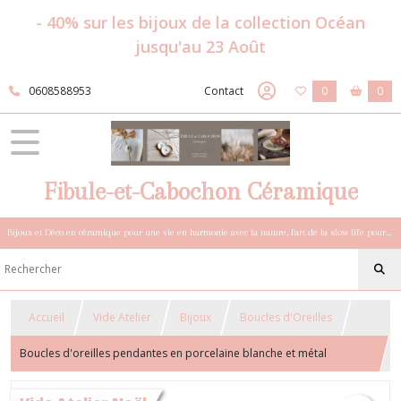
- 40% sur les bijoux de la collection Océan
jusqu'au 23 Août
0608588953
Contact
0
0
Fibule-et-Cabochon Céramique
Bijoux et Déco en céramique pour une vie en harmonie avec la nature, l'art de la slow life pour esprits sensibles et bohèmes.
Accueil
Vide Atelier
Bijoux
Boucles d'Oreilles
Boucles d'oreilles pendantes en porcelaine blanche et métal
argenté,boucles rennes,pendentifs rennes, pendentifs navettes,