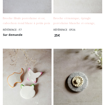
Broche fibule porcelaine et or,
Broche céramique, épingle
cabochon rond blanc à petits pois
porcelaine blanche et orange,
-
Les
-
Les Broches,
or , broche minimaliste
broche fleurs
RÉFÉRENCE : F7
RÉFÉRENCE : EP26
Broches, Epingles, Fibules
Epingles, Fibules
Sur demande
25
€