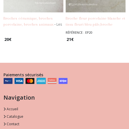
Broches céramique, broches
Broche fleur porcelaine blanche et
-
Les
porcelaine, broches animaux
tissu fleuri bleu pâle,broche
Broches, Epingles, Fibules
fleurs,badge fleuri,porcelaine
RÉFÉRENCE : EP20
-
Les Broches, Epingles,
artisanale
20
€
21
€
Fibules
Paiements sécurisés
Navigation
Accueil
Catalogue
Contact