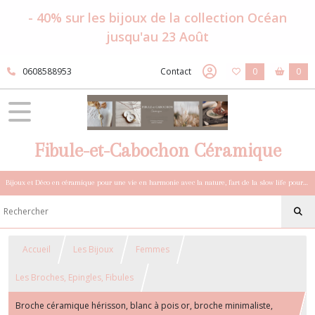
- 40% sur les bijoux de la collection Océan
jusqu'au 23 Août
0608588953
Contact
0
0
Fibule-et-Cabochon Céramique
Bijoux et Déco en céramique pour une vie en harmonie avec la nature, l'art de la slow life pour esprits sensibles et bohèmes.
Accueil
Les Bijoux
Femmes
Les Broches, Epingles, Fibules
Broche céramique hérisson, blanc à pois or, broche minimaliste,