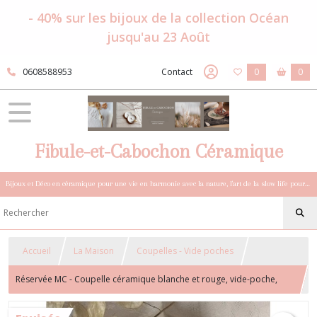
- 40% sur les bijoux de la collection Océan
jusqu'au 23 Août
0608588953
Contact
0
0
Fibule-et-Cabochon Céramique
Bijoux et Déco en céramique pour une vie en harmonie avec la nature, l'art de la slow life pour esprits sensibles et bohèmes.
Accueil
La Maison
Coupelles - Vide poches
Réservée MC - Coupelle céramique blanche et rouge, vide-poche,
porte-bijoux