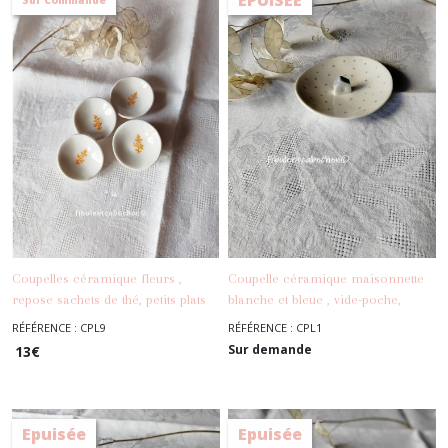
Coupelles céramique fleurs ,
Coupelle céramique maisonnette
repose sachets de thé, petits plats
blanche et bleue , vide-poche,
-
Coupelles - Vide
céramique
porte-bijoux, porcelaine émaillée
RÉFÉRENCE : CPL9
RÉFÉRENCE : CPL1
Poches
-
Coupelles - Vide Poches
Sur demande
13
€
Epuisée
Epuisée