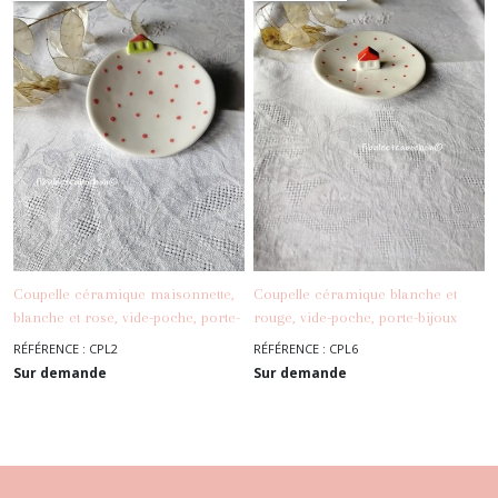
Coupelle céramique maisonnette,
Coupelle céramique blanche et
blanche et rose, vide-poche, porte-
rouge, vide-poche, porte-bijoux
-
Coupelles - Vide Poches
bijoux, porcelaine émaillée
RÉFÉRENCE : CPL2
RÉFÉRENCE : CPL6
-
Coupelles - Vide Poches
Sur demande
Sur demande