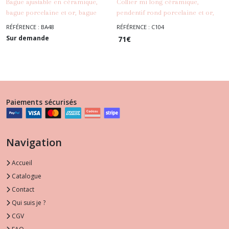
Bague ajustable en céramique,
Collier mi long céramique,
bague porcelaine et or, bague
pendentif rond porcelaine et or,
blanche et dorée, collection Eté
collection Eté Indien, collier blanc
RÉFÉRENCE : BA48
RÉFÉRENCE : C104
-
Bijoux
-
Bijoux
Indien
et doré
Sur demande
71
€
Paiements sécurisés
Navigation
Accueil
Catalogue
Contact
Qui suis je ?
CGV