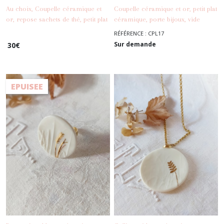
Au choix, Coupelle céramique et
Coupelle céramique et or, petit plat
or, repose sachets de thé, petit plat
céramique, porte bijoux, vide
céramique, porte bijoux, vide
poche porcelaine, collection Eté
RÉFÉRENCE : CPL17
-
La Maison
poche porcelaine, collection Eté
Indien
Sur demande
30
€
-
La Maison
Indien
EPUISEE