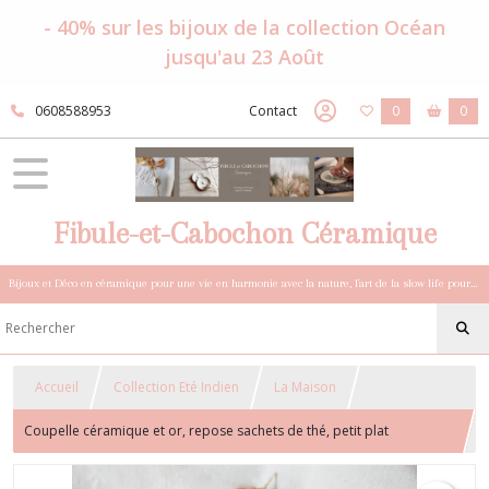
- 40% sur les bijoux de la collection Océan
jusqu'au 23 Août
0608588953
Contact
0
0
Fibule-et-Cabochon Céramique
Bijoux et Déco en céramique pour une vie en harmonie avec la nature, l'art de la slow life pour esprits sensibles et bohèmes.
Accueil
Collection Eté Indien
La Maison
Coupelle céramique et or, repose sachets de thé, petit plat
céramique, porte bijoux, vide poche porcelaine, collection Eté Indien