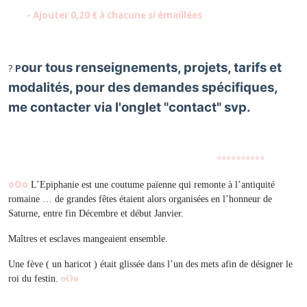
- Ajouter 0,20 € à chacune si émaillées
our tous renseignements, projets, tarifs et
?
P
modalités, p
our des demandes spécifiques,
me contacter via l'onglet "contact" svp.
**********
oOo
L’Epiphanie est une coutume païenne qui remonte à l’antiquité
romaine … de grandes fêtes étaient alors organisées en l’honneur de
Saturne, entre fin Décembre et début Janvier.
Maîtres et esclaves mangeaient ensemble.
Une fève ( un haricot ) était glissée dans l’un des mets afin de désigner le
roi du festin.
oOo