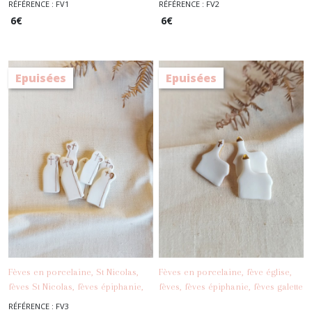
RÉFÉRENCE : FV1
RÉFÉRENCE : FV2
-
Fèves
rois
6
€
6
€
Epuisées
Epuisées
Fèves en porcelaine, St Nicolas,
Fèves en porcelaine, fève église,
fèves St Nicolas, fèves épiphanie,
fèves, fèves épiphanie, fèves galette
-
Fèves
-
Fèves
fèves galette des rois
des rois, collection fèves
RÉFÉRENCE : FV3