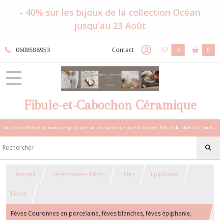
- 40% sur les bijoux de la collection Océan
jusqu'au 23 Août
0608588953
Contact
0
0
Fibule-et-Cabochon Céramique
Bijoux et Déco en céramique pour une vie en harmonie avec la nature, l'art de la slow life pour esprits sensibles et bohèmes.
Accueil
Cérémonies - Fêtes
Fêtes
Epiphanie
Fèves
Fèves Couronnes en porcelaine, fèves blanches, fèves épiphanie,