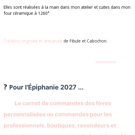
E
lles sont réalisées à la main dans mon atelier et cuites dans mon
four céramique à 1260°
Création originale et artisanale
de Fibule et Cabochon.
**********
?
P
our l'Épiphanie 2027 ...
Le carnet de commandes des fèves
personnalisées ou commandes pour les
professionnels, boutiques, revendeurs et