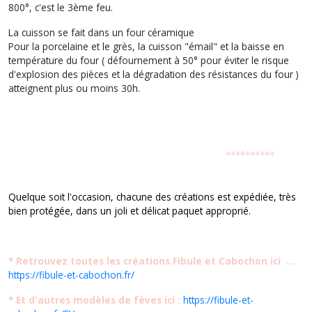
800°, c'est le 3ème feu.
La cuisson se fait dans un four céramique
Pour la porcelaine et le grès, la cuisson "émail" et la baisse en
température du four ( défournement à 50° pour éviter le risque
d'explosion des pièces et la dégradation des résistances du four )
atteignent plus ou moins 30h.
**********
Quelque soit l'occasion, chacune des créations est expédiée, très
bien protégée, dans un joli et délicat paquet approprié.
* Retrouvez toutes les créations Fibule et Cabochon ici ...
https://fibule-et-cabochon.fr/
* Et d'autres modèles de fèves ici :
https://fibule-et-