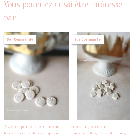
Vous pourriez aussi être intéressé
par
Sur Commande
Sur Commande
Fèves en porcelaine, couronnes,
Fèves en porcelaine,
fèves blanches, fèves épiphanie,
maisonnettes, fèves blanches,
-
Fèves
fèves galette des rois
fèves épiphanie, fèves galette des