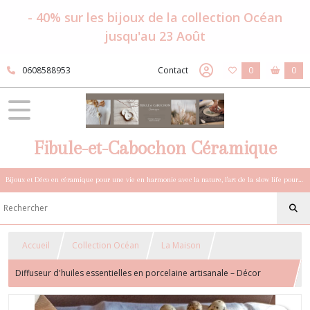
- 40% sur les bijoux de la collection Océan
jusqu'au 23 Août
0608588953
Contact
0
0
Fibule-et-Cabochon Céramique
Bijoux et Déco en céramique pour une vie en harmonie avec la nature, l'art de la slow life pour esprits sensibles et bohèmes.
Accueil
Collection Océan
La Maison
Diffuseur d'huiles essentielles en porcelaine artisanale – Décor
poisson de Pâques