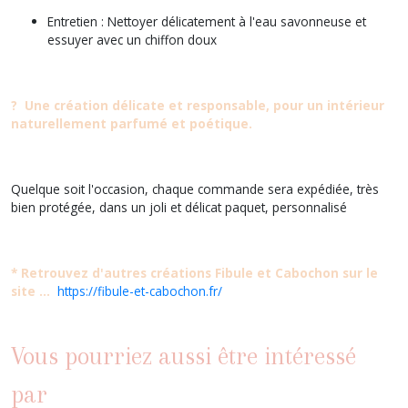
Entretien : Nettoyer délicatement à l'eau savonneuse et
essuyer avec un chiffon doux
?
Une création délicate et responsable, pour un intérieur
naturellement parfumé et poétique.
Quelque soit l'occasion, chaque commande sera expédiée, très
bien protégée, dans un joli et délicat paquet, personnalisé
* Retrouvez d'autres créations Fibule et Cabochon sur le
site ...
https://fibule-et-cabochon.fr/
Vous pourriez aussi être intéressé
par