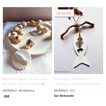
Epuisée
Magnet de Pâques en céramique,
Décoration d'intérieur en
-
La
fait main – Décor Poisson
céramique, suspension bois flotté
Maison
et poisson porcelaine, décoration
RÉFÉRENCE : MGNfishfest
RÉFÉRENCE : DC1
-
La Maison
esprit bord de mer
Sur demande
20
€