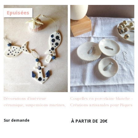
Epuisées
Décorations d'intérieur
Coupelles en porcelaine blanche –
céramique, suspensions marines,
Créations artisanales pour Pâques
-
La Maison
décoration bord de mer, déco
- Décor poisson
poisson porcelaine, déco murale
Sur demande
À PARTIR DE
20
€
-
La Maison