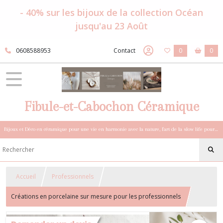
- 40% sur les bijoux de la collection Océan
jusqu'au 23 Août
0608588953
Contact
0
0
Fibule-et-Cabochon Céramique
Bijoux et Déco en céramique pour une vie en harmonie avec la nature, l'art de la slow life pour esprits sensibles et bohèmes.
Accueil
Professionnels
Créations en porcelaine sur mesure pour les professionnels