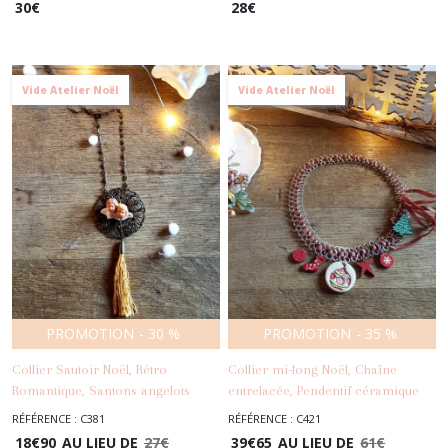
30
€
28
€
Vide Atelier Noël
Vide Atelier Noël
PROMOTION
-
30
%
PROMOTION
-
35
%
Collier Sautoir Noël, Rétro
Collier mi-long Noël, Chaîne
Romantique, Santons angelots
entrelacée, Pendentif céramique
argile, Estampe filigranée, Chaîne
artisanale, Breloques bois Noël,
RÉFÉRENCE : C381
RÉFÉRENCE : C421
métal bronze, Pompon long
Ruban écossais - Rouge, vert,
18
€
90
AU LIEU DE
27
€
39
€
65
AU LIEU DE
61
€