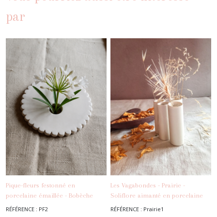
par
Pique-fleurs festonné en
Les Vagabondes - Prairie -
porcelaine émaillée - Bobèche
Soliflore aimanté en porcelaine
-
Pique-
-
Soliflores
faite main en céramique
fait main
RÉFÉRENCE : PF2
RÉFÉRENCE : Prairie1
Fleurs - Bobèches