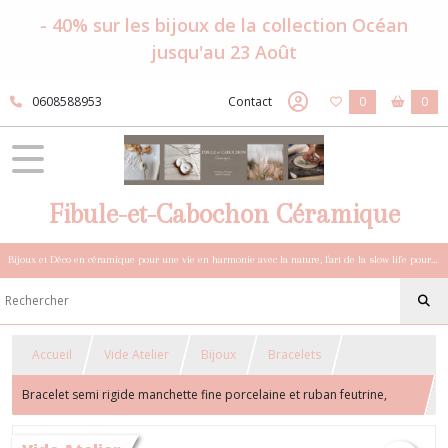
- 40% sur les bijoux de la collection Océan
jusqu'au 23 Août
0608588953
Contact
0
0
Fibule-et-Cabochon Céramique
Bijoux et Déco en céramique pour une vie en harmonie avec la nature, l'art de la slow life pour esprits sensibles et bohèmes.
Accueil
Vide Atelier
Bijoux
Bracelets
Bracelet semi rigide manchette fine porcelaine et ruban feutrine,
bracelet souple vert et blanc, bracelet oiseau porcelaine, bracelet