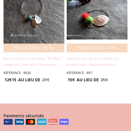
PROMOTION
-
55
%
PROMOTION
-
40
%
Bracelet jonc porcelaine "Sorbier"
Bracelet navette porcelaine et
turquoise, bracelet à breloques
boules laine feutrée,bracelet
feuilles porcelaine,pierres fines,
Noël,bracelet oiseau,bracelet
RÉFÉRENCE : BR20
RÉFÉRENCE : BR7
-
Bracelets
métal argenté
hiver,bracelet à breloque,rouge et
12
€
15
AU LIEU DE
27
€
15
€
AU LIEU DE
25
€
-
Bracelets
vert
Paiements sécurisés