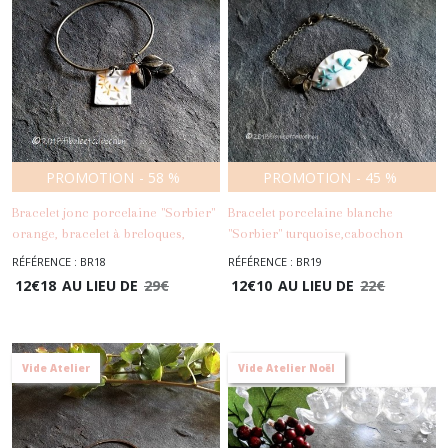
PROMOTION
-
58
%
PROMOTION
-
45
%
Bracelet jonc porcelaine "Sorbier"
Bracelet porcelaine blanche
orange, bracelet à breloques,
"Sorbier" turquoise,cabochon
pendentif feuilles céramique, agate
feuilles céramique,chaîne fine
RÉFÉRENCE : BR18
RÉFÉRENCE : BR19
-
Bracelets
orange, métal bronze
métal bronze,bracelet automne
12
€
18
AU LIEU DE
29
€
12
€
10
AU LIEU DE
22
€
-
Bracelets
Vide Atelier
Vide Atelier Noël