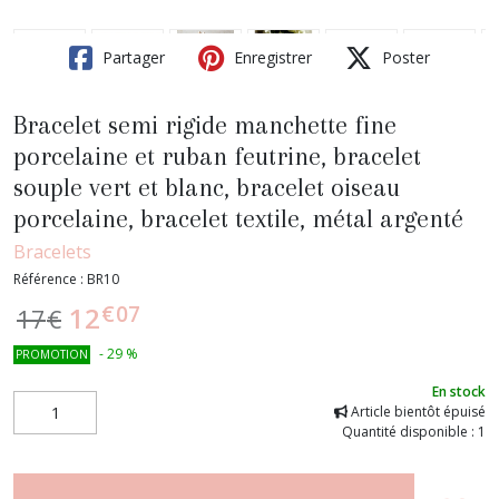
Partager
Enregistrer
Poster
Bracelet semi rigide manchette fine
porcelaine et ruban feutrine, bracelet
souple vert et blanc, bracelet oiseau
porcelaine, bracelet textile, métal argenté
Bracelets
Référence :
BR10
€
07
12
17
€
-
29
%
PROMOTION
En stock
Article bientôt épuisé
Quantité disponible : 1