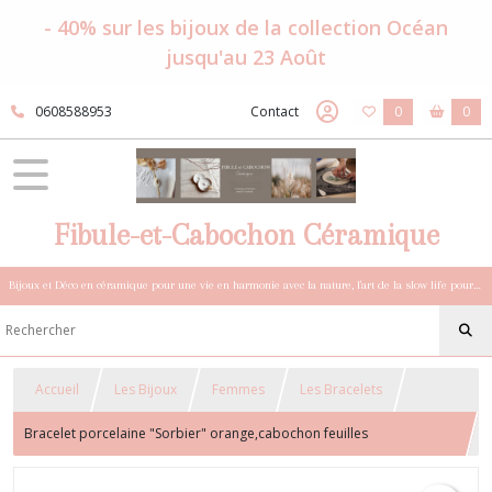
- 40% sur les bijoux de la collection Océan
jusqu'au 23 Août
0608588953
Contact
0
0
Fibule-et-Cabochon Céramique
Bijoux et Déco en céramique pour une vie en harmonie avec la nature, l'art de la slow life pour esprits sensibles et bohèmes.
Accueil
Les Bijoux
Femmes
Les Bracelets
Bracelet porcelaine "Sorbier" orange,cabochon feuilles
céramique,chaîne fine métal argenté,bracelet automne