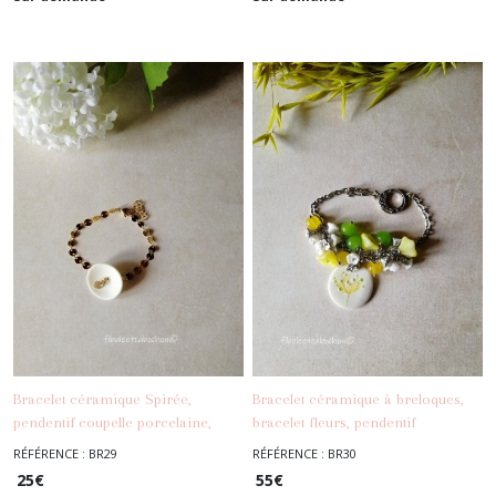
Bracelet céramique Spirée,
Bracelet céramique à breloques,
pendentif coupelle porcelaine,
bracelet fleurs, pendentif
-
Les
chaîne dorée acier inoxydable
porcelaine, acier inoxydable
RÉFÉRENCE : BR29
RÉFÉRENCE : BR30
-
Les Bracelets
Bracelets
25
€
55
€