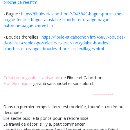
broche-carree.html
- Bague :
https://fibule-et-cabochon.fr/946849-bague-porcelaine-
bague-feuilles-bague-ajustable-blanche-et-orange-bague-
automne-bague-carree.html
- Boucles d'oreilles :
https://fibule-et-cabochon.fr/946807-boucles-
d-oreilles-creoles-porcelaine-et-acier-inoxydable-boucles-
blanches-et-oranges-boucles-d-oreilles-feuillages.html
Création originale et artisanale
de Fibule et Cabochon.
Modèle unique,
garanti sans nickel et sans plomb.
**********
Dans un premier temps la terre est modelée, tournée, coulée ou
découpée
Elle sèche puis je la ponce pour la rendre lisse.
Le travail de décor, s'il y a, peut commencer.
Les pièces blanches et non émaillées sont cuites en une fois à