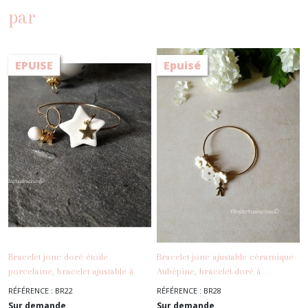
par
EPUISE
Epuisé
Bracelet jonc doré étoile
Bracelet jonc ajustable céramique
porcelaine, bracelet ajustable à
Aubépine, bracelet doré à
-
Les
breloques, étoile porcelaine, métal
breloques, fête des mères
RÉFÉRENCE : BR22
RÉFÉRENCE : BR28
Bracelets
-
Les Bracelets
doré
Sur demande
Sur demande