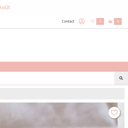
 Août
Contact
0
0