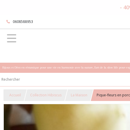
- 40
0608588953
Bijoux et Déco en céramique pour une vie en harmonie avec la nature, l'art de la slow life pour es
Accueil
Collection Hibiscus
La Maison
Pique-fleurs en por