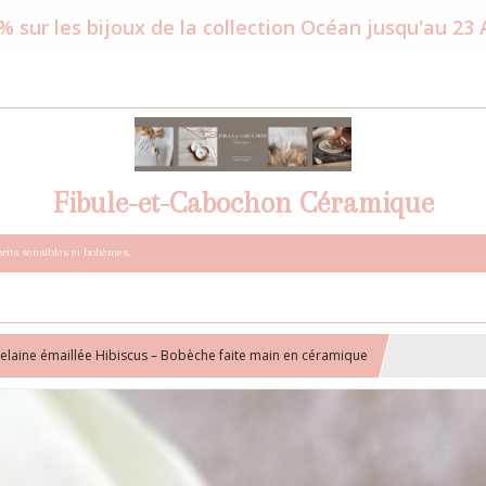
% sur les bijoux de la collection Océan jusqu'au 23
Fibule-et-Cabochon Céramique
prits sensibles et bohèmes.
celaine émaillée Hibiscus – Bobèche faite main en céramique