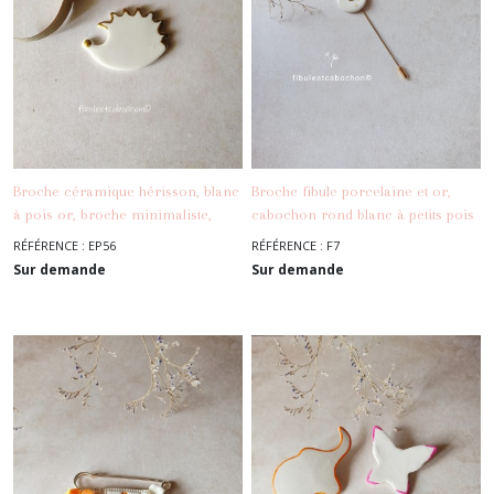
Broche céramique hérisson, blanc
Broche fibule porcelaine et or,
à pois or, broche minimaliste,
cabochon rond blanc à petits pois
-
Les
-
Les
broche nature automne
or , broche minimaliste
RÉFÉRENCE : EP56
RÉFÉRENCE : F7
Broches, Epingles, Fibules
Broches, Epingles, Fibules
Sur demande
Sur demande