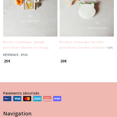
Broche céramique, épingle
Broches céramique, broches
-
Les
porcelaine blanche et orange,
porcelaine, broches animaux
Broches, Epingles, Fibules
-
Les Broches,
broche fleurs
RÉFÉRENCE : EP26
Epingles, Fibules
25
€
20
€
Paiements sécurisés
Navigation