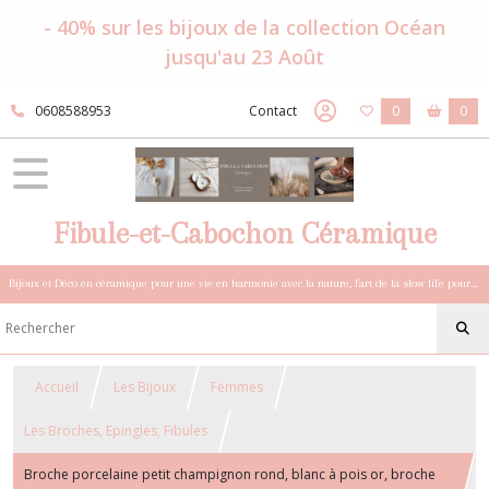
- 40% sur les bijoux de la collection Océan
jusqu'au 23 Août
0608588953
Contact
0
0
Fibule-et-Cabochon Céramique
Bijoux et Déco en céramique pour une vie en harmonie avec la nature, l'art de la slow life pour esprits sensibles et bohèmes.
Accueil
Les Bijoux
Femmes
Les Broches, Epingles, Fibules
Broche porcelaine petit champignon rond, blanc à pois or, broche