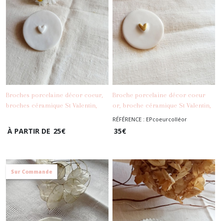
Broches porcelaine décor coeur,
Broche porcelaine décor coeur
broches céramique St Valentin,
or, broche céramique St Valentin,
-
Broches -
-
Broches -
broches minimalistes
broche minimaliste
RÉFÉRENCE : EPcoeurcolléor
Epingles
Epingles
À PARTIR DE
25
€
35
€
Sur Commande