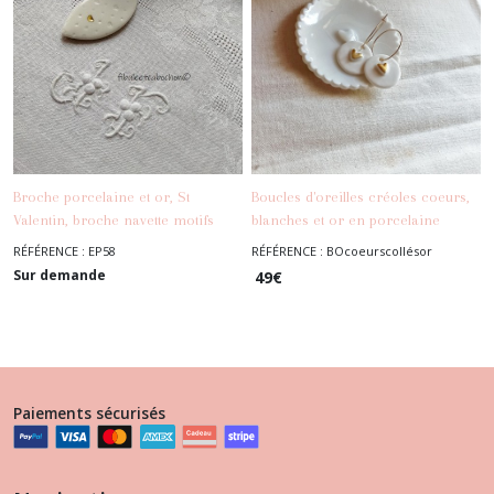
Broche porcelaine et or, St
Boucles d'oreilles créoles coeurs,
Valentin, broche navette motifs
blanches et or en porcelaine
-
Boucles D'oreilles
coeurs, broche minimaliste
RÉFÉRENCE : EP58
RÉFÉRENCE : BOcoeurscollésor
-
Broches - Epingles
Sur demande
49
€
Paiements sécurisés