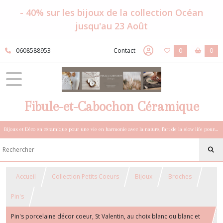
- 40% sur les bijoux de la collection Océan
jusqu'au 23 Août
0608588953
Contact
0
0
Fibule-et-Cabochon Céramique
Bijoux et Déco en céramique pour une vie en harmonie avec la nature, l'art de la slow life pour esprits sensibles et bohèmes.
Accueil
Collection Petits Coeurs
Bijoux
Broches
Pin's
Pin's porcelaine décor coeur, St Valentin, au choix blanc ou blanc et