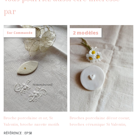
par
2 modèles
Sur Commande
Broche porcelaine et or, St
Broches porcelaine décor coeur,
Valentin, broche navette motifs
broches céramique St Valentin,
-
Broches -
coeurs, broche minimaliste
broches minimalistes
RÉFÉRENCE : EP58
-
Broches - Epingles
Epingles