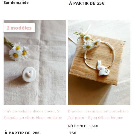
Sur demande
À PARTIR DE
25
€
2 modèles
Pin's porcelaine décor coeur, St
Bracelet céramique en porcelaine
Valentin, au choix blanc ou blanc
fait main – Bijou délicat femme
-
Pin's
-
Les Bracelets
et or, broche minimaliste
avec or
RÉFÉRENCE : BR200
À PARTIR DE
20
€
35
€