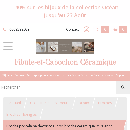
- 40% sur les bijoux de la collection Océan
jusqu'au 23 Août
0608588953
Contact
0
0
Fibule-et-Cabochon Céramique
Bijoux et Déco en céramique pour une vie en harmonie avec la nature, l'art de la slow life pour esprits sensibles et bohèmes.
Accueil
Collection Petits Coeurs
Bijoux
Broches
Broches - Epingles
Broche porcelaine décor coeur or, broche céramique St Valentin,