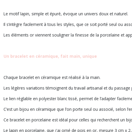
Le motif lapin, simple et épuré, évoque un univers doux et naturel.
Il s’intègre facilement à tous les styles, que ce soit porté seul ou ass
Les éléments or viennent souligner la finesse de la porcelaine et a
Un bracelet en céramique, fait main, unique
Chaque bracelet en céramique est réalisé à la main.
Les légères variations témoignent du travail artisanal et du passage 
Le lien réglable en polyester blanc tissé, permet de l’adapter facile
C’est un bijou en céramique que l’on porte seul ou associé, selon l’e
Ce bracelet en porcelaine est idéal pour celles qui recherchent un bijo
Le lapin en porcelaine, que j'ai orné de pois en or, mesure 3 cm x 2