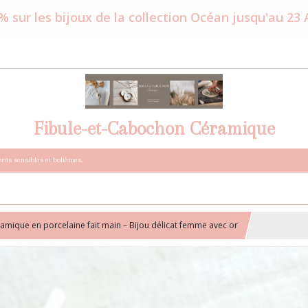
% sur les bijoux de la collection Océan jusqu'au 23
Fibule-et-Cabochon Céramique
prits sensibles et bohèmes.
ramique en porcelaine fait main – Bijou délicat femme avec or