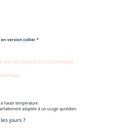
en version collier *
 sur les bijoux en céramique
 céramique
te à haute température.
 parfaitement adaptée à un usage quotidien.
es jours ?