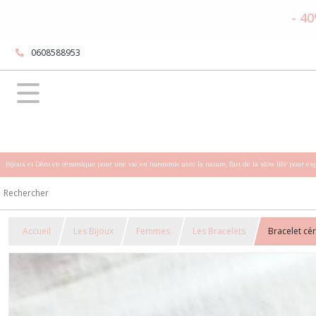
- 40
0608588953
Bijoux et Déco en céramique pour une vie en harmonie avec la nature, l'art de la slow life pour es
Accueil
Les Bijoux
Femmes
Les Bracelets
Bracelet cé