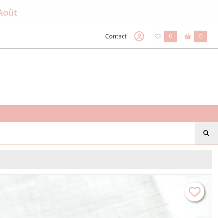
 Août
Contact
0
0