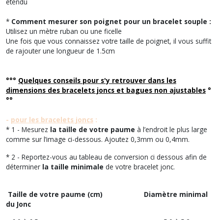
étendu
*
Comment mesurer son poignet pour un bracelet souple :
Utilisez un mètre ruban ou une ficelle
Une fois que vous connaissez votre taille de poignet, il vous suffit
de rajouter une longueur de 1.5cm
°°°
Quelques conseils pour s'y retrouver dans les
dimensions des bracelets joncs et bagues non ajustables
°
°°
-
pour les bracelets joncs
:
* 1 - Mesurez
la taille de votre paume
à l’endroit le plus large
comme sur l’image ci-dessous. Ajoutez 0,3mm ou 0,4mm.
* 2 - Reportez-vous au tableau de conversion ci dessous afin de
déterminer
la taille minimale
de votre bracelet jonc.
Taille de votre paume (cm)
Diamètre minimal
du Jonc