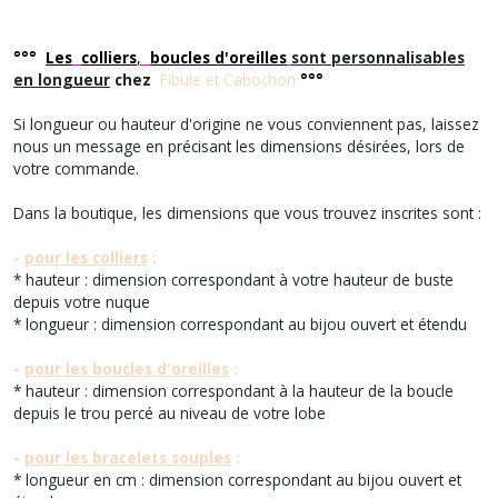
°°°
Les
colliers
,
boucles d'oreilles
sont personnalisables
en longueur
chez
Fibule et Cabochon
°°°
Si longueur ou hauteur d'origine ne vous conviennent pas, laissez
nous un message en précisant les dimensions désirées, lors de
votre commande.
Dans la boutique, les dimensions que vous trouvez inscrites sont :
-
pour les colliers
:
* hauteur : dimension correspondant à votre hauteur de buste
depuis votre nuque
* longueur : dimension correspondant au bijou ouvert et étendu
-
pour les boucles d'oreilles
:
* hauteur : dimension correspondant à la hauteur de la boucle
depuis le trou percé au niveau de votre lobe
-
pour les bracelets souples
:
* longueur en cm : dimension correspondant au bijou ouvert et