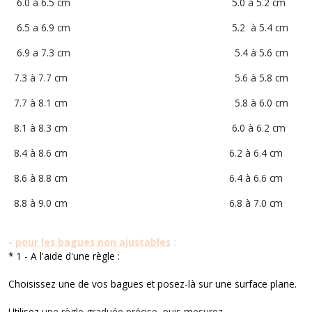
6.0 à 6.5 cm 5.0 à 5.2 cm
6.5 a 6.9 cm 5.2 à 5.4 cm
6.9 a 7.3 cm 5.4 à 5.6 cm
7.3 à 7.7 cm 5.6 à 5.8 cm
7.7 à 8.1 cm 5.8 à 6.0 cm
8.1 à 8.3 cm 6.0 à 6.2 cm
8.4 à 8.6 cm 6.2 à 6.4 cm
8.6 à 8.8 cm 6.4 à 6.6 cm
8.8 à 9.0 cm 6.8 à 7.0 cm
-
pour les bagues non ajustables
:
* 1 - A l'aide d'une règle :
Choisissez une de vos bagues et posez-là sur une surface plane.
Utilisez
une règle graduée
précise
, puis mesurez