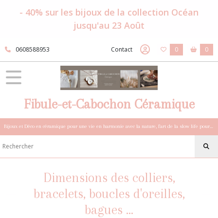
- 40% sur les bijoux de la collection Océan
jusqu'au 23 Août
0608588953
Contact
0
0
Fibule-et-Cabochon Céramique
Bijoux et Déco en céramique pour une vie en harmonie avec la nature, l'art de la slow life pour esprits sensibles et bohèmes.
Dimensions des colliers,
bracelets, boucles d'oreilles,
bagues ...